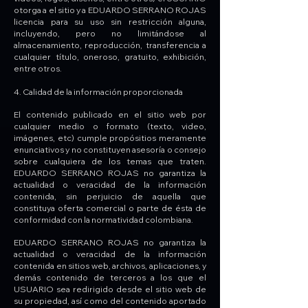
otorga a el sitio y a EDUARDO SERRANO ROJAS
licencia para su uso sin restricción alguna,
incluyendo, pero no limitándose al
almacenamiento, reproducción, transferencia a
cualquier título, oneroso, gratuito, exhibición,
entre otros.
4. Calidad de la información proporcionada
El contenido publicado en el sitio web por
cualquier medio o formato (texto, video,
imágenes, etc) cumple propósitios meramente
enunciativos y no constituyen asesoría o consejo
sobre cualquiera de los temas que traten.
EDUARDO SERRANO ROJAS no garantiza la
actualidad o veracidad de la información
contenida, sin perjuicio de aquella que
constituya oferta comercial o parte de ésta de
conformidad con la normatividad colombiana.
EDUARDO SERRANO ROJAS no garantiza la
actualidad o veracidad de la información
contenida en sitios web, archivos, aplicaciones, y
demás contenido de terceros a los que el
USUARIO sea redirigido desde el sitio web de
su propiedad, así como del contenido aportado