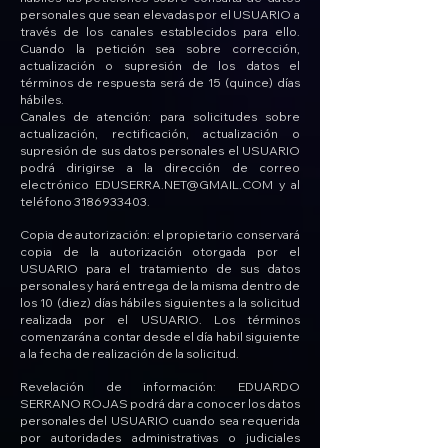
personales que sean elevadas por el USUARIO a
través de los canales establecidos para ello.
Cuando la petición sea sobre corrección,
actualización o supresión de los datos el
términos de respuesta será de 15 (quince) días
hábiles.
Canales de atención: para solicitudes sobre
actualización, rectificación, actualización o
supresión de sus datos personales el USUARIO
podrá dirigirse a la dirección de correo
electrónico EDUSERRA.NET@GMAIL.COM y al
teléfono 3186933403.
Copia de autorización: el propietario conservará
copia de la autorización otorgada por el
USUARIO para el tratamiento de sus datos
personales y hará entrega de la misma dentro de
los 10 (diez) días hábiles siguientes a la solicitud
realizada por el USUARIO. Los términos
comenzarán a contar desde el día habil siguiente
a la fecha de realización de la solicitud.
Revelación de información: EDUARDO
SERRANO ROJAS podrá dar a conocer los datos
personales del USUARIO cuando sea requerida
por autoridades administrativas o judiciales