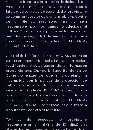
resultado frente a la protección de dichos datos.
En caso de ingreso no autorizado, vulneración, o
falla de los servicios de seguridad el propietario
se compromete a solucionar el problema dentro
de un tiempo razonable, mas no será
responsable por los daños producidos al
USUARIO o terceros por la violación de las
medidas de seguridad dispuestas o el acceso
abusivo al sistema informático de EDUARDO
SERRANO ROJAS.
Control de la información: el USUARIO podrá en
cualquier momento solicitar la corrección,
rectificación, o actualización de la información
proporcionada. Cuando la Superitendencia de
Comercio encuentre que el propietario ha
incumplido con la política de protección de
datos acá establecida o con los mínimos
señalados por la ley el USUARIO podrá solicitar la
supresión de sus datos personales tanto del sitio
web como de las bases de datos de EDUARDO
SERRANO ROJAS y terceros a los que les haya
sido transferida a cualquier título.
Términos de respuesta: el propietario
responderá en un máximo de 10 (diez) días
hábiles las peticiones sobre consulta de datos