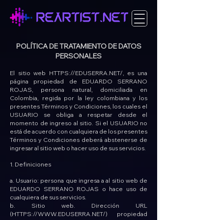
POLÍTICA DE TRATAMIENTO DE DATOS
PERSONALES
El sitio web
HTTPS://EDUSERRA.NET/,
es una
página propiedad de EDUARDO SERRANO
ROJAS, persona natural, domiciliada en
Colombia, regida por la ley colombiana y los
presentes Términos y Condiciones, los cuales el
USUARIO se obliga a respetar desde el
momento de ingreso al sitio. Si el USUARIO no
está de acuerdo con cualquiera de los presentes
Términos y Condiciones deberá abstenerse de
ingresar al sitio web o hacer uso de sus servicios.
1. Definiciones
a. Usuario: persona que ingresa a al sitio web de
EDUARDO SERRANO ROJAS o hace uso de
cualquiera de sus servicios.
b. Sitio web. Dirección URL
(HTTPS://WWW.EDUSERRA.NET/) propiedad