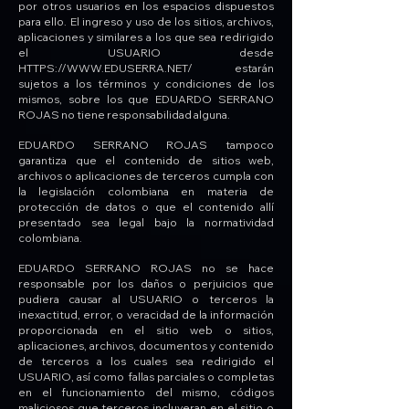
por otros usuarios en los espacios dispuestos
para ello. El ingreso y uso de los sitios, archivos,
aplicaciones y similares a los que sea redirigido
el USUARIO desde
HTTPS://WWW.EDUSERRA.NET/
estarán
sujetos a los términos y condiciones de los
mismos, sobre los que EDUARDO SERRANO
ROJAS no tiene responsabilidad alguna.
EDUARDO SERRANO ROJAS tampoco
garantiza que el contenido de sitios web,
archivos o aplicaciones de terceros cumpla con
la legislación colombiana en materia de
protección de datos o que el contenido allí
presentado sea legal bajo la normatividad
colombiana.
EDUARDO SERRANO ROJAS no se hace
responsable por los daños o perjuicios que
pudiera causar al USUARIO o terceros la
inexactitud, error, o veracidad de la información
proporcionada en el sitio web o sitios,
aplicaciones, archivos, documentos y contenido
de terceros a los cuales sea redirigido el
USUARIO, así como fallas parciales o completas
en el funcionamiento del mismo, códigos
maliciosos que terceros incluyeran en el sitio o