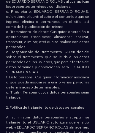
de EDUARDO SERRANO ROJAS y al cual aplican
los presentes términos y condiciones.
c. Propietario. EDUARDO SERRANO ROJAS,
quien tiene el control sobre el contenido que se
ingresa, elimina o permanece en el sitio, así
como de la publicación del mismo.
d. Tratamiento de datos: Cualquier operación u
operaciones (recolectar, almacenar, analizar,
transmitir, eliminar, etc) que se realice con datos
personales.
e. Responsable del tratamiento. Quien decide
sobre el tratamiento que se le da a los datos
personales de los usuarios, que para efectos de
estos términos y condiciones será EDUARDO
SERRANO ROJAS.
f. Dato personal. Cualquier información asociada
o que pueda asociarse a una o varias personas
determinadas o determinables.
g. Titular. Persona cuyos datos personales sean
tratados.
2. Política de tratamiento de datos personales
Al suministrar datos personales y aceptar su
tratamiento el USUARIO autoriza a que el sitio
web y EDUARDO SERRANO ROJAS almacenen,
transmitan, transfieran a cualquier título la