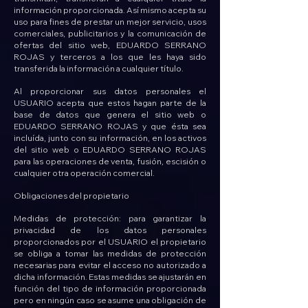
información proporcionada. Así mismo acepta su
uso para fines de prestar un mejor servicio, usos
comerciales, publicitarios y la comunicación de
ofertas del sitio web, EDUARDO SERRANO
ROJAS y terceros a los que les haya sido
transferida la información a cualquier título.
Al proporcionar sus datos personales el
USUARIO acepta que estos hagan parte de la
base de datos que genera el sitio web o
EDUARDO SERRANO ROJAS y que ésta sea
incluída, junto con su información, en los activos
del sitio web o EDUARDO SERRANO ROJAS
para las operaciones de venta, fusión, escisión o
cualquier otra operación comercial.
Obligaciones del propietario
Medidas de protección: para garantizar la
privacidad de los datos personales
proporcionados por el USUARIO el propietario
se obliga a tomar las medidas de protección
necesarias para evitar el acceso no autorizado a
dicha información. Estas medidas se ajustarán en
función del tipo de información proporcionada
pero en ningún caso se asume una obligación de