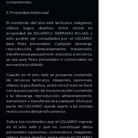
competentes.
3. Propiedad intelectual
El contenido del sitio web (artículos, imágenes,
vídeos, logos, diseños, entre otros) es
propiedad de EDUARDO SERRANO ROJAS y
sólo podrán ser consultados por el USUARIO
para fines personales. Cualquier descarga,
reproducción, almacenamiento, transmisión,
transferencia para permitir el acceso a terceros,
ya sea para fines personales o comerciales se
encuentra prohibido.
Cuando en el sitio web se presente contenido
de terceros (artículos, imágenes, opiniones,
vídeos, logos diseños, entre otros) esto se hace
con la autorización de los autores del contenido
y su descarga, reproducción, almacenamiento,
transmisión o transferencia a cualquier título por
parte del USUARIO queda sujeto a las mismas
restricciones del párrafo anterior.
Sobre los contenidos que el USUARIO ingrese
en el sitio web y que no constituyan datos
personales (opiniones, comentarios, imágenes,
vídeos, logos, diseños, entre otros) el USUARIO