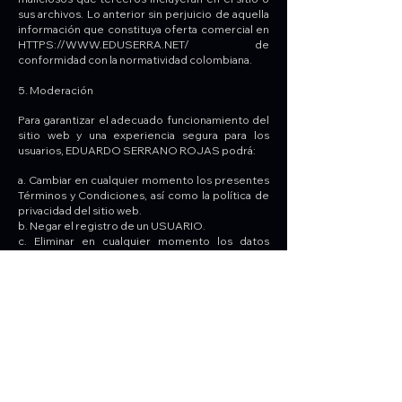
sus archivos. Lo anterior sin perjuicio de aquella
información que constituya oferta comercial en
HTTPS://WWW.EDUSERRA.NET/
de
conformidad con la normatividad colombiana.
5. Moderación
Para garantizar el adecuado funcionamiento del
sitio web y una experiencia segura para los
usuarios, EDUARDO SERRANO ROJAS podrá:
a. Cambiar en cualquier momento los presentes
Términos y Condiciones, así como la política de
privacidad del sitio web.
b. Negar el registro de un USUARIO.
c. Eliminar en cualquier momento los datos
personales del USUARIO de sus bases de datos.
d. Eliminar el contenido que el USUARIO haya
ingresado a la página, incluyendo pero no
limitándose a comentarios, imágenes, logos,
vídeos, planos, diseños, entre otros.
e. Suspender de manera temporal o
permanente la publicación del sitio web, así
como cualquiera de los servicios que preste.
f. Eliminar sin previo aviso una parte o todo el
contenido agragado por el USUARIO al sitio