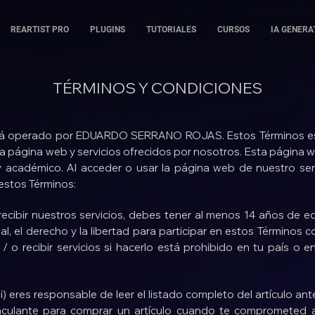
REARTIST PRO
PLUGINS
TUTORIALES
CURSOS
IA GENERA
TÉRMINOS Y CONDICIONES
tá operado por EDUARDO SERRANO ROJAS. Estos Términos est
a página web y servicios ofrecidos por nosotros. Esta página w
y académico. Al acceder o usar la página web de nuestro ser
estos Términos:
ecibir nuestros servicios, debes tener al menos 14 años de e
egal, el derecho y la libertad para participar en estos Términos
/ o recibir servicios si hacerlo está prohibido en tu país o e
(i) eres responsable de leer el listado completo del artículo an
nculante para comprar un artículo cuando te comprometed a