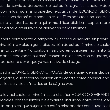
as de servicio, derechos de autor, fotografías, audio, vid
os con ellos, son la propiedad exclusiva de EDUARDO SE
 se considerará que nada en estos Términos crea una licencia
no vender, licenciar, alquilar, modificar, distribuir, copiar, repro
ar, editar o crear trabajos derivados de los mismos.
era permanente o temporal tu acceso al servicio sin previo a
minación tu violas alguna disposición de estos Términos o cualqu
lar tu cuenta y / o cualquier servicio en cualquier momento. S
pciones renovadas automáticamente a los servicios pagados,
spondiente por el que ya has realizado el pago.
ilidad a EDUARDO SERRANO ROJAS de cualquier demanda, pérdi
bogados) que terceros realicen en tu contra como consecuencia
de los servicios ofrecidos en la página web
 la ley aplicable, en ningún caso el señor EDUARDO SERRAN
especiales, consecuentes o ejemplares, incluidos, entre otros, 
intangibles, que surjan de o estén relacionadas con el uso o la im