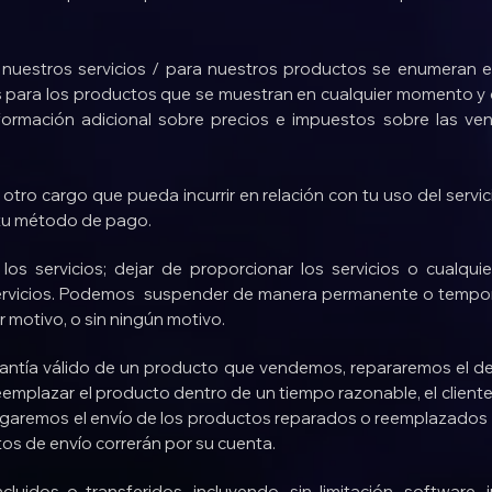
nuestros servicios / para nuestros productos se enumeran 
 para los productos que se muestran en cualquier momento y de
formación adicional sobre precios e impuestos sobre las ve
er otro cargo que pueda incurrir en relación con tu uso del serv
a tu método de pago.
os servicios; dejar de proporcionar los servicios o cualquie
servicios. Podemos suspender de manera permanente o temporal
r motivo, o sin ningún motivo.
antía válido de un producto que vendemos, repararemos el de
emplazar el producto dentro de un tiempo razonable, el client
aremos el envío de los productos reparados o reemplazados al 
os de envío correrán por su cuenta.
ncluidos o transferidos, incluyendo, sin limitación, software, 