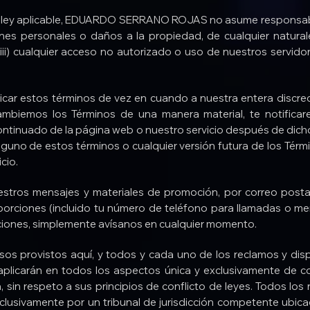
a ley aplicable, EDUARDO SERRANO ROJAS no asume responsabilid
siones personales o daños a la propiedad, de cualquier natur
(iii) cualquier acceso no autorizado o uso de nuestros servido
ar estos términos de vez en cuando a nuestra entera discreci
mbiemos los Términos de una manera material, te notifica
continuado de la página web o nuestro servicio después de dic
lguno de estos términos o cualquier versión futura de los Tér
cio.
stros mensajes y materiales de promoción, por correo postal,
orciones (incluido tu número de teléfono para llamadas o mens
ciones, simplemente avísanos en cualquier momento.
sos provistos aquí, y todos y cada uno de los reclamos y dis
 y aplicarán en todos los aspectos única y exclusivamente de 
, sin respeto a sus principios de conflicto de leyes. Todos los
lusivamente por un tribunal de jurisdicción competente ubic